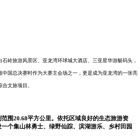
白石岭旅游风景区、亚龙湾环球城大酒店、三亚星华游艇码头，
小姐中国总决赛时作为大赛主会场之一，更是成为亚龙湾的一张亮
综合文旅项目。
围20.68平方公里。依托区域良好的生态旅游资
设一个集山林勇士、绿野仙踪、滨湖游乐、乡村田园