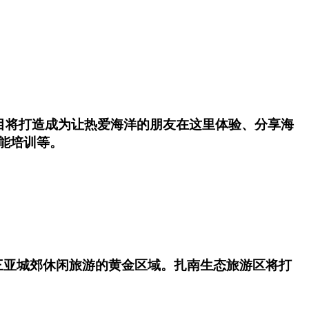
项目将打造成为让热爱海洋的朋友在这里体验、分享海
能培训等。
三亚城郊休闲旅游的黄金区域。扎南生态旅游区将打