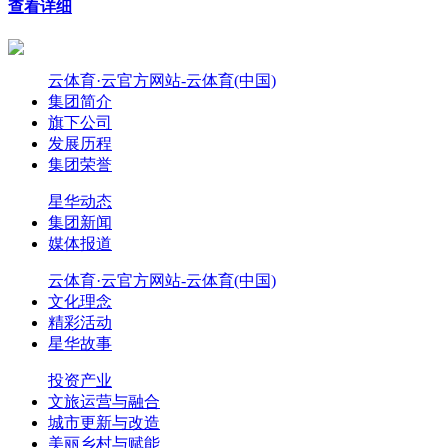
查看详细
云体育·云官方网站-云体育(中国)
集团简介
旗下公司
发展历程
集团荣誉
星华动态
集团新闻
媒体报道
云体育·云官方网站-云体育(中国)
文化理念
精彩活动
星华故事
投资产业
文旅运营与融合
城市更新与改造
美丽乡村与赋能