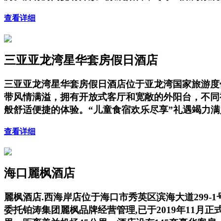
查看详细
三亚亚龙湾星华套房假日酒店
三亚亚龙湾星华套房假日酒店位于亚龙湾国家旅游度
带风情满溢，拥有开放式客厅和宽敞的外阳台，不同
般舒适便捷的体验。“儿童食宿欢乐尽享”礼遇竭力
查看详细
海口麗枫酒店
麗枫酒店.西海岸店位于海口市秀英区滨海大道299-
委托铂涛集团麗枫品牌经营管理,已于2019年11