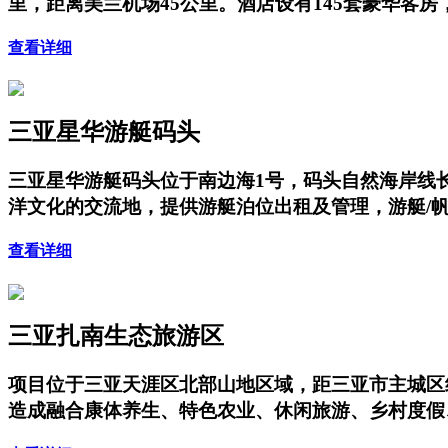
里，距离美兰机场45公里。酒店设有145套豪华客
查看详细
三亚星华游艇码头
三亚星华游艇码头位于南边海1号，码头自然海岸线长
洋文化的交流地，提供游艇泊位出租及管理，游艇/
查看详细
三亚扎南生态旅游区
项目位于三亚天涯区北部山地区域，距三亚市主城区
造成融合康体养生、特色农业、休闲旅游、乡村度假