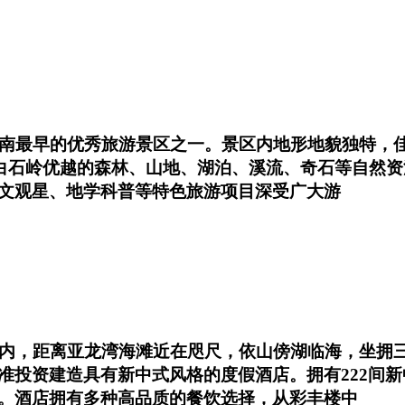
南最早的优秀旅游景区之一。景区内地形地貌独特，佳
依托白石岭优越的森林、山地、湖泊、溪流、奇石等自然
文观星、地学科普等特色旅游项目深受广大游
区内，距离亚龙湾海滩近在咫尺，依山傍湖临海，坐拥
准投资建造具有新中式风格的度假酒店。拥有222间新
。酒店拥有多种高品质的餐饮选择，从彩丰楼中