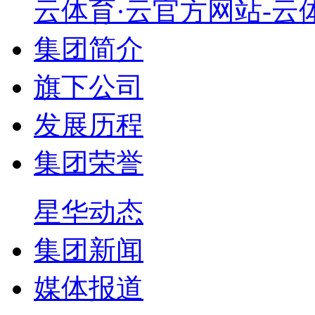
云体育·云官方网站-云体
集团简介
旗下公司
发展历程
集团荣誉
星华动态
集团新闻
媒体报道