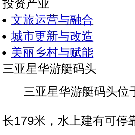
投资产业
文旅运营与融合
城市更新与改造
美丽乡村与赋能
三亚星华游艇码头
三亚星华游艇码头
位
长
179
米，水上建有可停