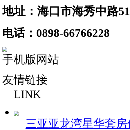
地址：海口市海秀中路51
电话：0898-66766228
手机版网站
友情链接
LINK
三亚亚龙湾星华套房