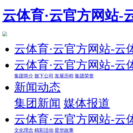
云体育·云官方网站-云
云体育·云官方网站-云体
云体育·云官方网站-云体
集团简介
旗下公司
发展历程
集团荣誉
新闻动态
集团新闻
媒体报道
云体育·云官方网站-云体
文化理念
精彩活动
星华故事