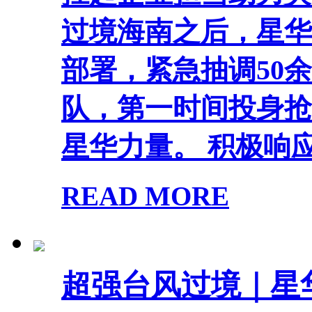
过境海南之后，星华
部署，紧急抽调50
队，第一时间投身抢
星华力量。 积极响应.
READ MORE
超强台风过境｜星