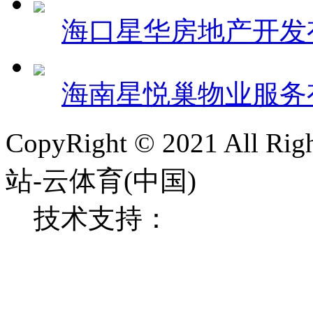
海口星华房地产开发
海南星悦巢物业服务
CopyRight © 2021 All
站-云体育(中国)
技术支持：