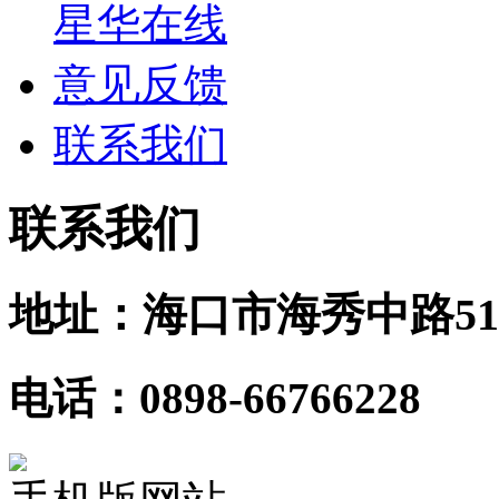
星华在线
意见反馈
联系我们
联系我们
地址：海口市海秀中路51
电话：0898-66766228