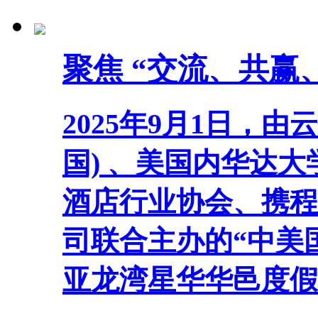
聚焦 “交流、共赢
2025年9月1日，由
国) 、美国内华达
酒店行业协会、携程
司联合主办的“中美
亚龙湾星华华邑度假酒