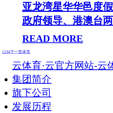
亚龙湾星华华邑度假
政府领导、港澳台两岸
READ MORE
1
2
3
4
下一页
末页
云体育·云官方网站-云体
集团简介
旗下公司
发展历程