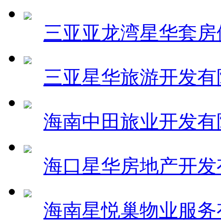
三亚亚龙湾星华套房
三亚星华旅游开发有
海南中田旅业开发有
海口星华房地产开发
海南星悦巢物业服务