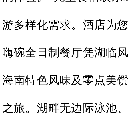
游多样化需求。酒店为
嗨碗全日制餐厅凭湖临
海南特色风味及零点美
之旅。湖畔无边际泳池