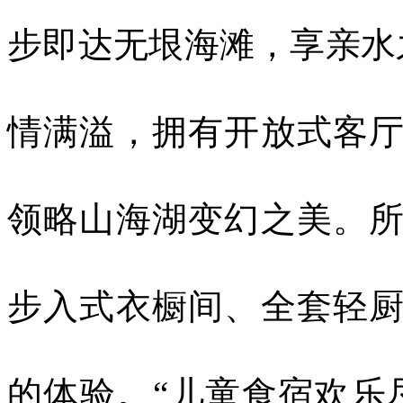
步即达无垠海滩，享亲水
情满溢，拥有开放式客
领略山海湖变幻之美。
步入式衣橱间、全套轻
的体验。“儿童食宿欢乐