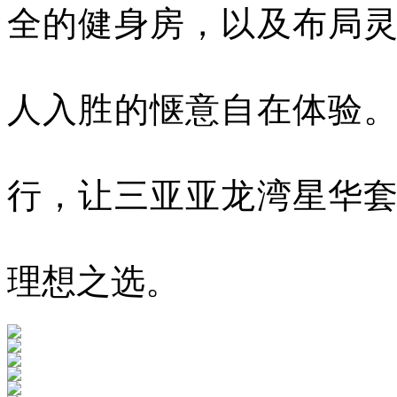
全的健身房，以及布局
人入胜的惬意自在体验
行，让三亚亚龙湾星华
理想之选。