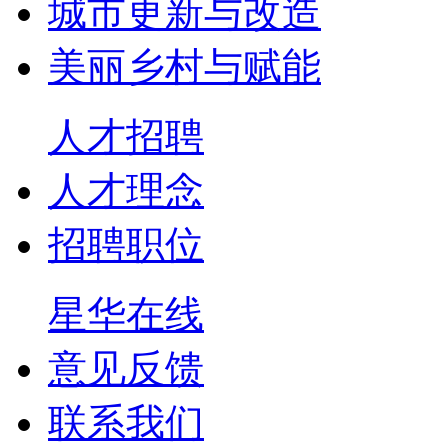
城市更新与改造
美丽乡村与赋能
人才招聘
人才理念
招聘职位
星华在线
意见反馈
联系我们