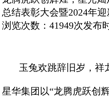
总结表彰大会暨2024年
浏览次数：41949次
发布时间
玉兔欢跳辞旧岁，祥龙腾飞
星华集团以“龙腾虎跃创