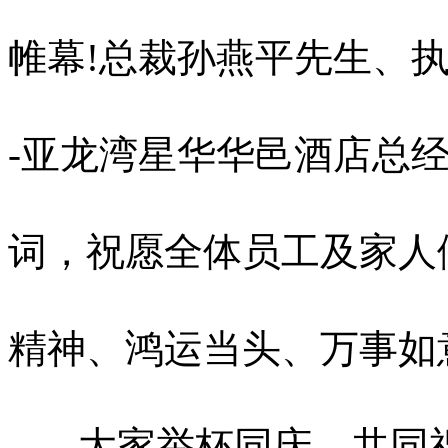
帷幕!总裁孙燕平先生、
-亚龙湾星华华邑酒店总
词，祝愿全体员工及家人
精神、鸿运当头、万事如
大家举杯同庆，共同祝