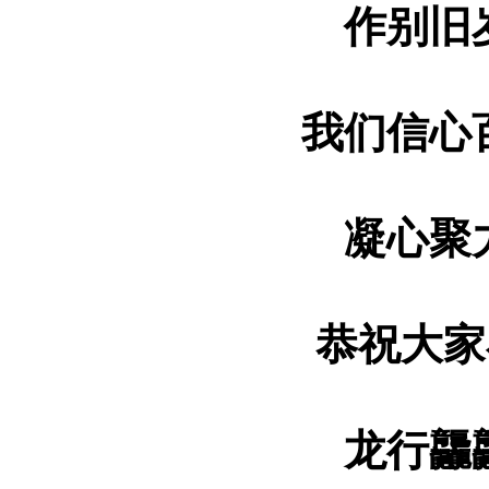
作别旧
我们信心
凝心聚
恭祝大家
龙行龘