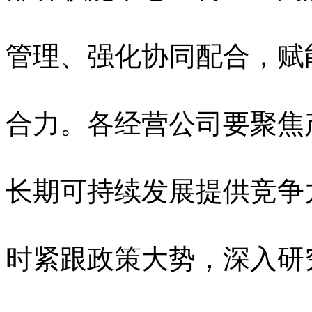
管理、强化协同配合，赋
合力。各经营公司要聚焦
长期可持续发展提供竞争
时紧跟政策大势，深入研