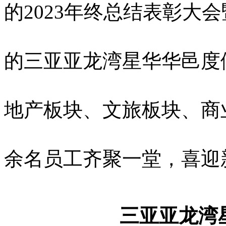
的2023年终总结表彰大会
的三亚亚龙湾星华华邑度
地产板块、文旅板块、商业
余名员工齐聚一堂，喜迎
三亚亚龙湾