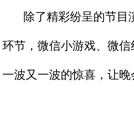
除了精彩纷呈的节目演
环节，微信小游戏、微信
一波又一波的惊喜，让晚