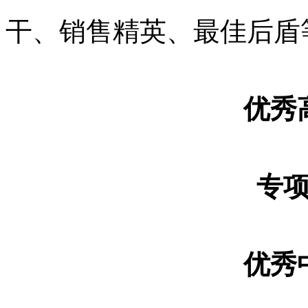
干、销售精英、最佳后盾
优秀
专
优秀