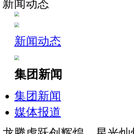
新闻动态
新闻动态
集团新闻
集团新闻
媒体报道
龙腾虎跃创辉煌，星光灿烂谱