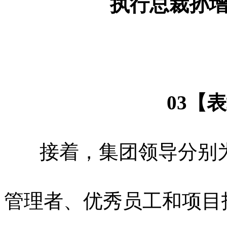
执行总裁孙
03【
接着，集团领导分别为
管理者、优秀员工和项目