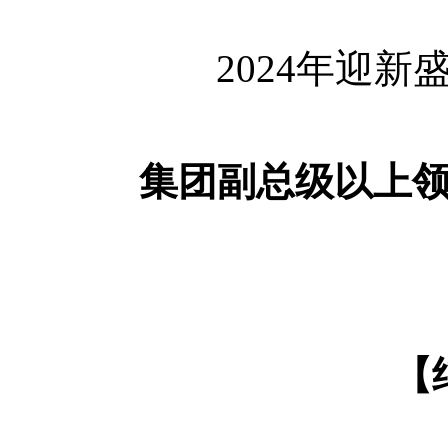
2024年迎
集团副总级以上
【