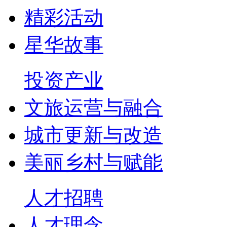
精彩活动
星华故事
投资产业
文旅运营与融合
城市更新与改造
美丽乡村与赋能
人才招聘
人才理念