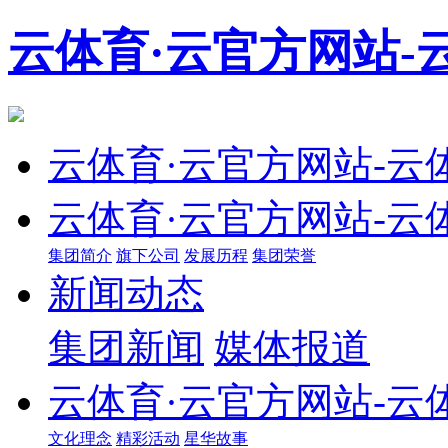
云体育·云官方网站-云
云体育·云官方网站-云体
云体育·云官方网站-云体
集团简介
旗下公司
发展历程
集团荣誉
新闻动态
集团新闻
媒体报道
云体育·云官方网站-云体
文化理念
精彩活动
星华故事