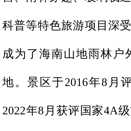
科普等特色旅游项目深
成为了海南山地雨林户
地。景区于
2016
年
8
月
2022
年
8
月获评国家
4A
级