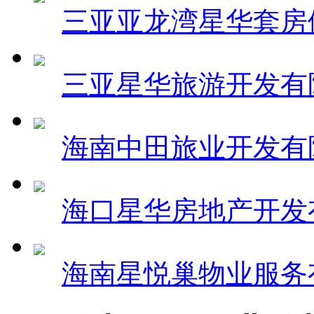
三亚亚龙湾星华套房
三亚星华旅游开发有
海南中田旅业开发有
海口星华房地产开发
海南星悦巢物业服务