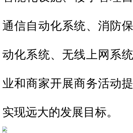
通信自动化系统、消防
动化系统、无线上网系
业和商家开展商务活动
实现远大的发展目标。