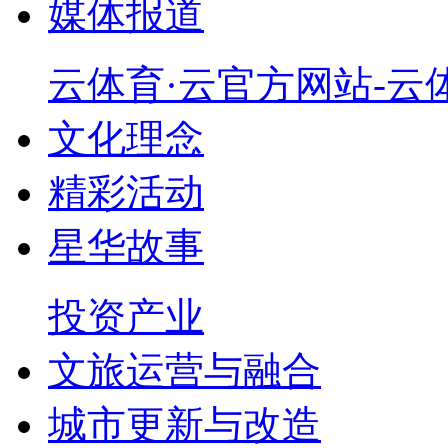
媒体报道
云体育·云官方网站-云体
文化理念
精彩活动
星华故事
投资产业
文旅运营与融合
城市更新与改造