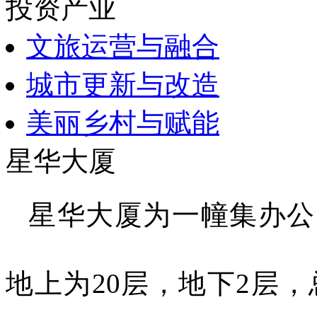
投资产业
文旅运营与融合
城市更新与改造
美丽乡村与赋能
星华大厦
星华大厦为一幢集办公
地上为20层，地下2层，总建