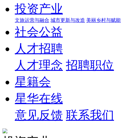
投资产业
文旅运营与融合
城市更新与改造
美丽乡村与赋能
社会公益
人才招聘
人才理念
招聘职位
星籍会
星华在线
意见反馈
联系我们