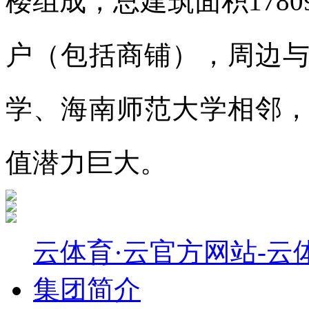
楼组成，总建筑面积17809
户（包括商铺），周边
学、海南师范大学相邻
值潜力巨大。
云体育·云官方网站-云体
集团简介