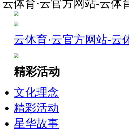
云体育·云官方网站-云体育
云体育·云官方网站-云体
精彩活动
文化理念
精彩活动
星华故事