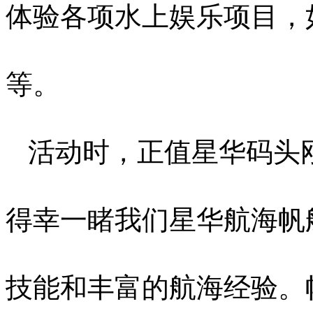
体验各项水上娱乐项目，
等。
活动时，正值星华码头
得幸一睹我们星华航海帆
技能和丰富的航海经验。