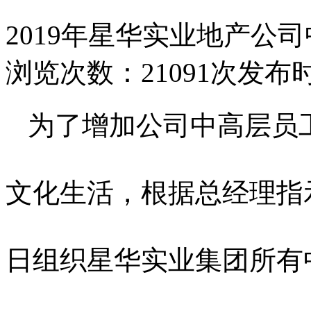
2019年星华实业地产公
浏览次数：21091次
发布时间
为了增加公司中高层员
文化生活，根据总经理指示
日组织星华实业集团所有