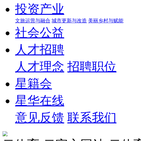
投资产业
文旅运营与融合
城市更新与改造
美丽乡村与赋能
社会公益
人才招聘
人才理念
招聘职位
星籍会
星华在线
意见反馈
联系我们