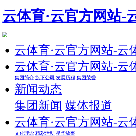
云体育·云官方网站-云
云体育·云官方网站-云体
云体育·云官方网站-云体
集团简介
旗下公司
发展历程
集团荣誉
新闻动态
集团新闻
媒体报道
云体育·云官方网站-云体
文化理念
精彩活动
星华故事